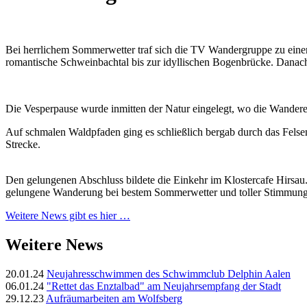
Bei herrlichem Sommerwetter traf sich die TV Wandergruppe zu eine
romantische Schweinbachtal bis zur idyllischen Bogenbrücke. Danach
Die Vesperpause wurde inmitten der Natur eingelegt, wo die Wander
Auf schmalen Waldpfaden ging es schließlich bergab durch das Fel
Strecke.
Den gelungenen Abschluss bildete die Einkehr im Klostercafe Hirsau
gelungene Wanderung bei bestem Sommerwetter und toller Stimmung
Weitere News gibt es hier …
Weitere News
20.01.24
Neujahresschwimmen des Schwimmclub Delphin Aalen
06.01.24
"Rettet das Enztalbad" am Neujahrsempfang der Stadt
29.12.23
Aufräumarbeiten am Wolfsberg