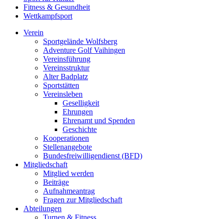
Fitness & Gesundheit
Wettkampfsport
Verein
Sportgelände Wolfsberg
Adventure Golf Vaihingen
Vereinsführung
Vereinsstruktur
Alter Badplatz
Sportstätten
Vereinsleben
Geselligkeit
Ehrungen
Ehrenamt und Spenden
Geschichte
Kooperationen
Stellenangebote
Bundesfreiwilligendienst (BFD)
Mitgliedschaft
Mitglied werden
Beiträge
Aufnahmeantrag
Fragen zur Mitgliedschaft
Abteilungen
Turnen & Fitness