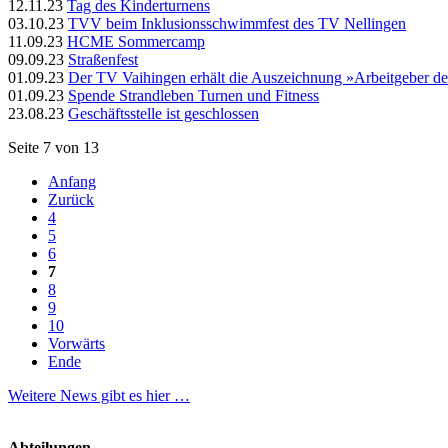
12.11.23
Tag des Kinderturnens
03.10.23
TVV beim Inklusionsschwimmfest des TV Nellingen
11.09.23
HCME Sommercamp
09.09.23
Straßenfest
01.09.23
Der TV Vaihingen erhält die Auszeichnung »Arbeitgeber d
01.09.23
Spende Strandleben Turnen und Fitness
23.08.23
Geschäftsstelle ist geschlossen
Seite 7 von 13
Anfang
Zurück
4
5
6
7
8
9
10
Vorwärts
Ende
Weitere News gibt es hier …
Abteilungen