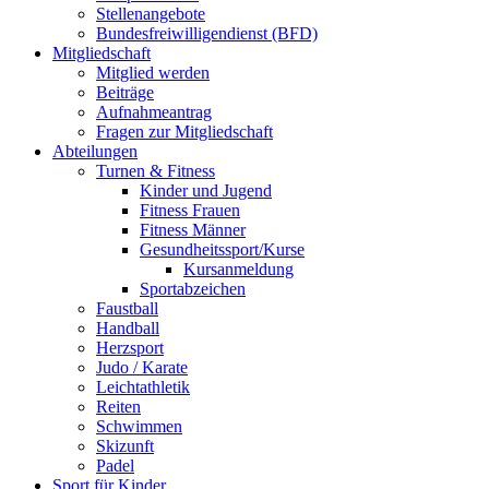
Stellenangebote
Bundesfreiwilligendienst (BFD)
Mitgliedschaft
Mitglied werden
Beiträge
Aufnahmeantrag
Fragen zur Mitgliedschaft
Abteilungen
Turnen & Fitness
Kinder und Jugend
Fitness Frauen
Fitness Männer
Gesundheitssport/Kurse
Kursanmeldung
Sportabzeichen
Faustball
Handball
Herzsport
Judo / Karate
Leichtathletik
Reiten
Schwimmen
Skizunft
Padel
Sport für Kinder