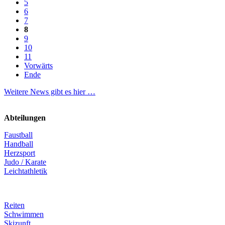
5
6
7
8
9
10
11
Vorwärts
Ende
Weitere News gibt es hier …
Abteilungen
Faustball
Handball
Herzsport
Judo / Karate
Leichtathletik
Reiten
Schwimmen
Skizunft