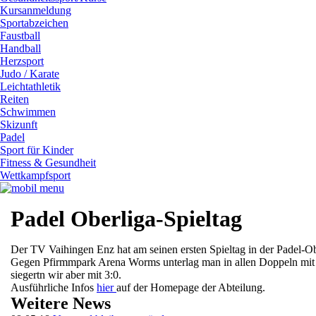
Kursanmeldung
Sportabzeichen
Faustball
Handball
Herzsport
Judo / Karate
Leichtathletik
Reiten
Schwimmen
Skizunft
Padel
Sport für Kinder
Fitness & Gesundheit
Wettkampfsport
Padel Oberliga-Spieltag
Der TV Vaihingen Enz hat am seinen ersten Spieltag in der Padel-Obe
Gegen Pfirmmpark Arena Worms unterlag man in allen Doppeln mit
siegertn wir aber mit 3:0.
Ausführliche Infos
hier
auf der Homepage der Abteilung.
Weitere News