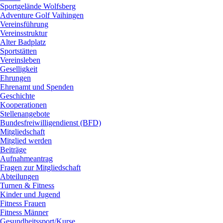
Sportgelände Wolfsberg
Adventure Golf Vaihingen
Vereinsführung
Vereinsstruktur
Alter Badplatz
Sportstätten
Vereinsleben
Geselligkeit
Ehrungen
Ehrenamt und Spenden
Geschichte
Kooperationen
Stellenangebote
Bundesfreiwilligendienst (BFD)
Mitgliedschaft
Mitglied werden
Beiträge
Aufnahmeantrag
Fragen zur Mitgliedschaft
Abteilungen
Turnen & Fitness
Kinder und Jugend
Fitness Frauen
Fitness Männer
Gesundheitssport/Kurse