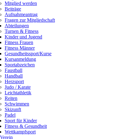
Mitglied werden
Beiträge
Aufnahmeantrag
Fragen zur Mitgliedschaft
Abteilungen
Turnen & Fitness
Kinder und Jugend
Fitness Frauen
Fitness Männer
Gesundheitssport/Kurse
Kursanmeldung
Sportabzeichen
Faustball
Handball
Herzsport
Judo / Karate
Leichtathletik
Reiten
Schwimmen
Skizunft
Padel
Sport für Kinder
Fitness & Gesundheit
Wettkampfsport
Verein