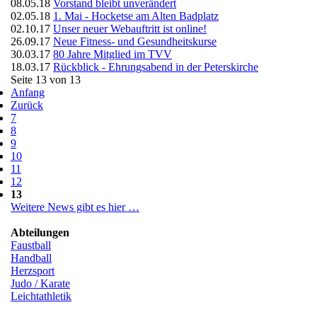
08.05.18
Vorstand bleibt unverändert
02.05.18
1. Mai - Hocketse am Alten Badplatz
02.10.17
Unser neuer Webauftritt ist online!
26.09.17
Neue Fitness- und Gesundheitskurse
30.03.17
80 Jahre Mitglied im TVV
18.03.17
Rückblick - Ehrungsabend in der Peterskirche
Seite 13 von 13
Anfang
Zurück
7
8
9
10
11
12
13
Weitere News gibt es hier …
Abteilungen
Faustball
Handball
Herzsport
Judo / Karate
Leichtathletik