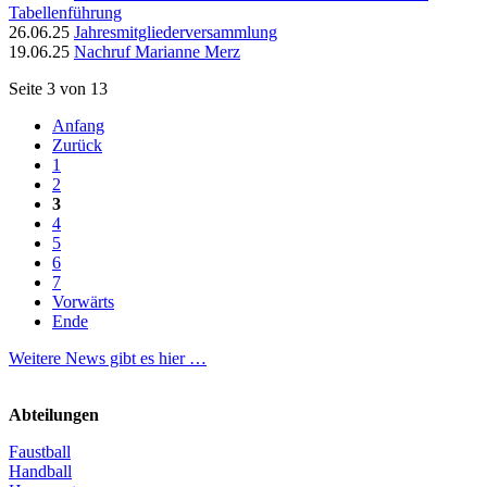
Tabellenführung
26.06.25
Jahresmitgliederversammlung
19.06.25
Nachruf Marianne Merz
Seite 3 von 13
Anfang
Zurück
1
2
3
4
5
6
7
Vorwärts
Ende
Weitere News gibt es hier …
Abteilungen
Faustball
Handball