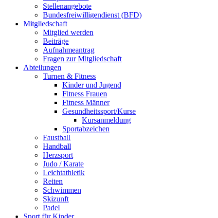
Stellenangebote
Bundesfreiwilligendienst (BFD)
Mitgliedschaft
Mitglied werden
Beiträge
Aufnahmeantrag
Fragen zur Mitgliedschaft
Abteilungen
Turnen & Fitness
Kinder und Jugend
Fitness Frauen
Fitness Männer
Gesundheitssport/Kurse
Kursanmeldung
Sportabzeichen
Faustball
Handball
Herzsport
Judo / Karate
Leichtathletik
Reiten
Schwimmen
Skizunft
Padel
Sport für Kinder