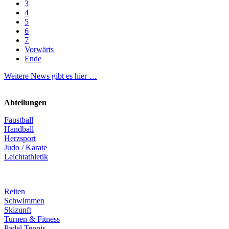
3
4
5
6
7
Vorwärts
Ende
Weitere News gibt es hier …
Abteilungen
Faustball
Handball
Herzsport
Judo / Karate
Leichtathletik
Reiten
Schwimmen
Skizunft
Turnen & Fitness
Padel Tennis