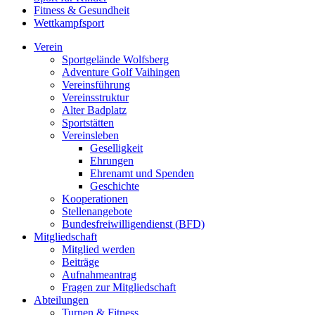
Fitness & Gesundheit
Wettkampfsport
Verein
Sportgelände Wolfsberg
Adventure Golf Vaihingen
Vereinsführung
Vereinsstruktur
Alter Badplatz
Sportstätten
Vereinsleben
Geselligkeit
Ehrungen
Ehrenamt und Spenden
Geschichte
Kooperationen
Stellenangebote
Bundesfreiwilligendienst (BFD)
Mitgliedschaft
Mitglied werden
Beiträge
Aufnahmeantrag
Fragen zur Mitgliedschaft
Abteilungen
Turnen & Fitness