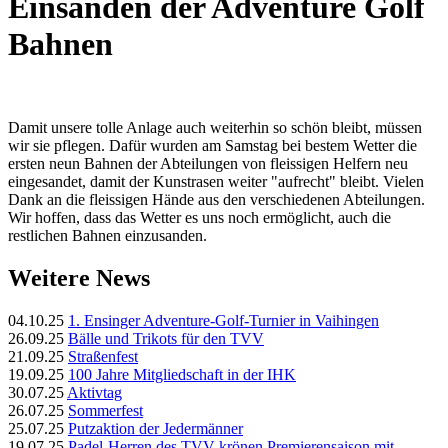
Einsanden der Adventure Golf
Bahnen
Damit unsere tolle Anlage auch weiterhin so schön bleibt, müssen
wir sie pflegen. Dafür wurden am Samstag bei bestem Wetter die
ersten neun Bahnen der Abteilungen von fleissigen Helfern neu
eingesandet, damit der Kunstrasen weiter "aufrecht" bleibt. Vielen
Dank an die fleissigen Hände aus den verschiedenen Abteilungen.
Wir hoffen, dass das Wetter es uns noch ermöglicht, auch die
restlichen Bahnen einzusanden.
Weitere News
04.10.25
1. Ensinger Adventure-Golf-Turnier in Vaihingen
26.09.25
Bälle und Trikots für den TVV
21.09.25
Straßenfest
19.09.25
100 Jahre Mitgliedschaft in der IHK
30.07.25
Aktivtag
26.07.25
Sommerfest
25.07.25
Putzaktion der Jedermänner
19.07.25
Padel-Herren des TVV krönen Premierensaison mit