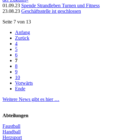
01.09.23
Spende Strandleben Turnen und Fitness
23.08.23
Geschäftsstelle ist geschlossen
Seite 7 von 13
Anfang
Zurück
4
5
6
7
8
9
10
Vorwärts
Ende
Weitere News gibt es hier …
Abteilungen
Faustball
Handball
Herzsport