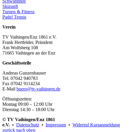
Schwimmen
Skizunft
Turnen & Fitness
Padel Tennis
Verein
TV Vaihingen/Enz 1861 e.V.
Frank Hertfelder, Präsident
Am Wolfsberg 108
71665 Vaihingen an der Enz
Geschäftsstelle
Andreas Gunzenhauser
Tel. 07042 940783
Fax 07042 9114234
E-Mail
buero@tv-vaihingen.de
Öffnungszeiten:
Montag 09:00 – 12:00 Uhr
Dienstag 14:30 – 18:00 Uhr
© TV Vaihingen/Enz 1861
e.V.
•
Datenschutz
•
Impressum
•
Widerruf Kursanmeldung
zurück nach oben