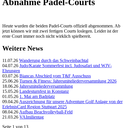
Abnahme Padel-Courts
Heute wurden die beiden Padel-Courts offiziell abgenommen. Ab
jetzt können wir mit zwei fertigen Courts loslegen. Leider ist der
erste Court immer noch nicht wirklich spielbereit.
Weitere News
11.07.26
Wanderung durch das Schweinbachtal
04.07.26
Judo/Karate Sommerfest incl. Judosafari und WJV-
Ehrungen
03.07.26
Biancas Abschied vom T&F Ausschuss
25.06.26
Turnen & Fitness: Jahresmitgliederversammlung 2026
18.06.26
Jahresmitgliederversammlung
15.05.26
Landesturnfest in Konstanz
01.05.26
1. Mai am Badplatz
09.04.26
Auszeichnung für unsere Adventure Golf Anlage von der
ErlebnisCard Region Stuttgart 2025
08.04.26
Aufbau Beachvolleyball-Feld
21.03.26
VAImilientag
Seite 1 von 13