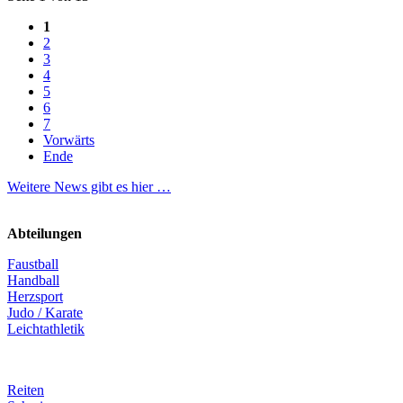
1
2
3
4
5
6
7
Vorwärts
Ende
Weitere News gibt es hier …
Abteilungen
Faustball
Handball
Herzsport
Judo / Karate
Leichtathletik
Reiten