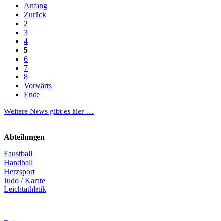
Anfang
Zurück
2
3
4
5
6
7
8
Vorwärts
Ende
Weitere News gibt es hier …
Abteilungen
Faustball
Handball
Herzsport
Judo / Karate
Leichtathletik