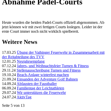
Abnahme Padel-Courts
Heute wurden die beiden Padel-Courts offiziell abgenommen. Ab
jetzt können wir mit zwei fertigen Courts loslegen. Leider ist der
erste Court immer noch nicht wirklich spielbereit.
Weitere News
17.03.25
Übung der Vaihinger Feuerwehr in Zusammenarbeit mit
der Reitabteilung des TVV
12.01.25
Neujahrsempfang
07.12.24
Jahres- und Weihnachtsfeier Turnen & Fitness
29.11.24
Stellenausschreibung Turnen und Fitness
19.10.24
Beach-Anlage winterfest machen
21.09.24
Einsanden der Adventure Golf Bahnen
14.09.24
Abfausten der Faustballer
06.09.24
Familientag der Leichtathleten
29.07.24
Wir unterstützen die Feuerwehr
24.07.24
AktivTag
Seite 5 von 13