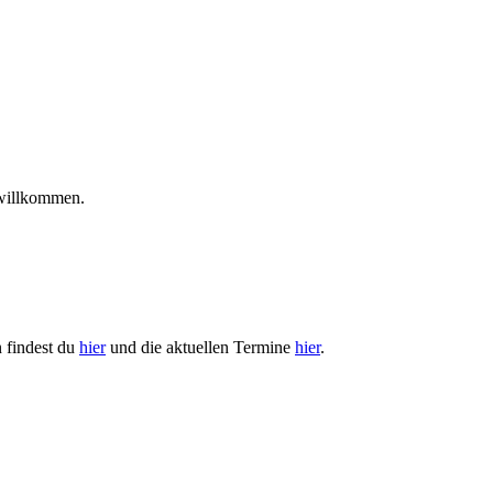
t willkommen.
n findest du
hier
und die aktuellen Termine
hier
.