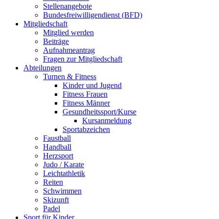
Stellenangebote
Bundesfreiwilligendienst (BFD)
Mitgliedschaft
Mitglied werden
Beiträge
Aufnahmeantrag
Fragen zur Mitgliedschaft
Abteilungen
Turnen & Fitness
Kinder und Jugend
Fitness Frauen
Fitness Männer
Gesundheitssport/Kurse
Kursanmeldung
Sportabzeichen
Faustball
Handball
Herzsport
Judo / Karate
Leichtathletik
Reiten
Schwimmen
Skizunft
Padel
Sport für Kinder