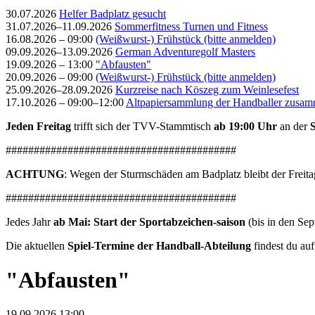
30.07.2026
Helfer Badplatz gesucht
31.07.2026–11.09.2026
Sommerfitness Turnen und Fitness
16.08.2026 – 09:00
(Weißwurst-) Frühstück (bitte anmelden)
09.09.2026–13.09.2026
German Adventuregolf Masters
19.09.2026 – 13:00
"Abfausten"
20.09.2026 – 09:00
(Weißwurst-) Frühstück (bitte anmelden)
25.09.2026–28.09.2026
Kurzreise nach Köszeg zum Weinlesefest
17.10.2026 – 09:00–12:00
Altpapiersammlung der Handballer zusam
Jeden Freitag
trifft sich der TVV-Stammtisch
ab 19:00 Uhr
an der
#########################################
ACHTUNG
: Wegen der Sturmschäden am Badplatz bleibt der Freit
#########################################
Jedes Jahr
ab Mai: Start der Sportabzeichen-saison
(bis in den Sep
Die aktuellen
Spiel-Termine der Handball-Abteilung
findest du au
"Abfausten"
19.09.2026 13:00