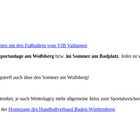
men mit den Fußballern vom VfB Vaihingen
Sportanlage am Wolfsberg
bzw.
im Sommer am Badplatz
. Jeder is
agstreff auch über den Sommer am Wolfsberg!
tember, je nach Wetterlage); mehr allgemeine Infos zum Sportabzeiche
f der
Homepage des Handballverband Baden-Württemberg
.