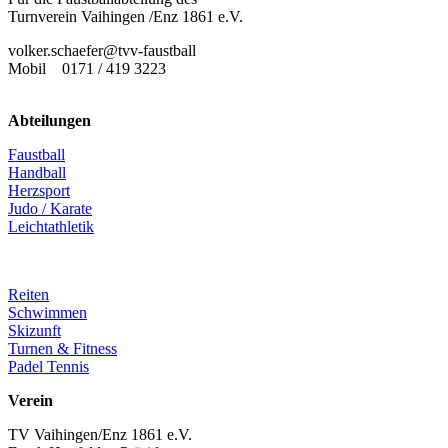
Turnverein Vaihingen /Enz 1861 e.V.
volker.schaefer@tvv-faustball
Mobil 0171 / 419 3223
Abteilungen
Faustball
Handball
Herzsport
Judo / Karate
Leichtathletik
Reiten
Schwimmen
Skizunft
Turnen & Fitness
Padel Tennis
Verein
TV Vaihingen/Enz 1861 e.V.