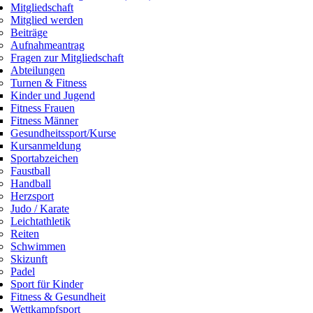
Mitgliedschaft
Mitglied werden
Beiträge
Aufnahmeantrag
Fragen zur Mitgliedschaft
Abteilungen
Turnen & Fitness
Kinder und Jugend
Fitness Frauen
Fitness Männer
Gesundheitssport/Kurse
Kursanmeldung
Sportabzeichen
Faustball
Handball
Herzsport
Judo / Karate
Leichtathletik
Reiten
Schwimmen
Skizunft
Padel
Sport für Kinder
Fitness & Gesundheit
Wettkampfsport