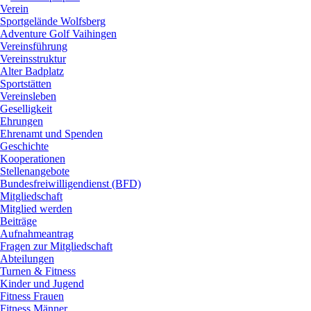
Verein
Sportgelände Wolfsberg
Adventure Golf Vaihingen
Vereinsführung
Vereinsstruktur
Alter Badplatz
Sportstätten
Vereinsleben
Geselligkeit
Ehrungen
Ehrenamt und Spenden
Geschichte
Kooperationen
Stellenangebote
Bundesfreiwilligendienst (BFD)
Mitgliedschaft
Mitglied werden
Beiträge
Aufnahmeantrag
Fragen zur Mitgliedschaft
Abteilungen
Turnen & Fitness
Kinder und Jugend
Fitness Frauen
Fitness Männer