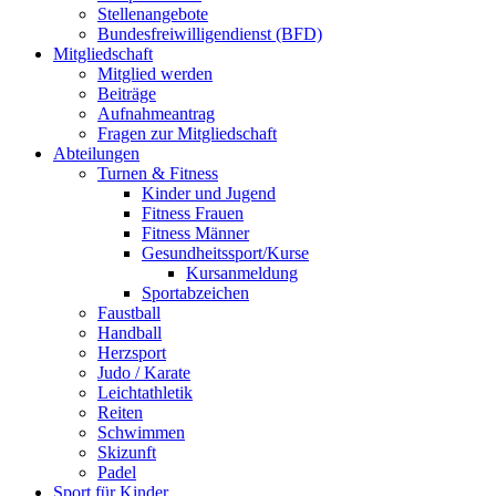
Stellenangebote
Bundesfreiwilligendienst (BFD)
Mitgliedschaft
Mitglied werden
Beiträge
Aufnahmeantrag
Fragen zur Mitgliedschaft
Abteilungen
Turnen & Fitness
Kinder und Jugend
Fitness Frauen
Fitness Männer
Gesundheitssport/Kurse
Kursanmeldung
Sportabzeichen
Faustball
Handball
Herzsport
Judo / Karate
Leichtathletik
Reiten
Schwimmen
Skizunft
Padel
Sport für Kinder