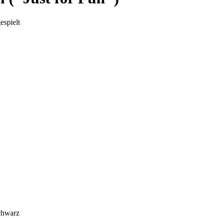
espielt
chwarz