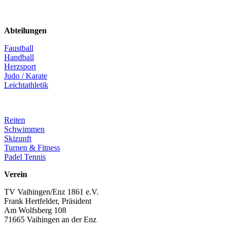
Abteilungen
Faustball
Handball
Herzsport
Judo / Karate
Leichtathletik
Reiten
Schwimmen
Skizunft
Turnen & Fitness
Padel Tennis
Verein
TV Vaihingen/Enz 1861 e.V.
Frank Hertfelder, Präsident
Am Wolfsberg 108
71665 Vaihingen an der Enz