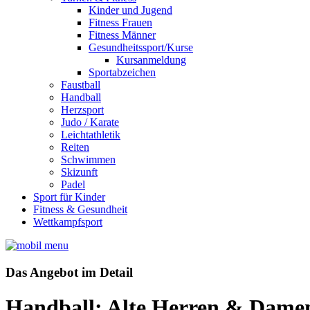
Kinder und Jugend
Fitness Frauen
Fitness Männer
Gesundheitssport/Kurse
Kursanmeldung
Sportabzeichen
Faustball
Handball
Herzsport
Judo / Karate
Leichtathletik
Reiten
Schwimmen
Skizunft
Padel
Sport für Kinder
Fitness & Gesundheit
Wettkampfsport
Das Angebot im Detail
Handball: Alte Herren & Damen