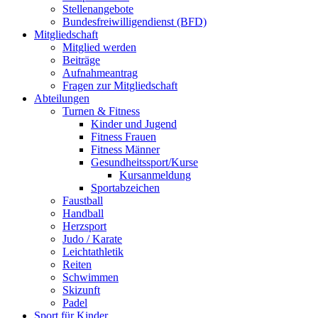
Stellenangebote
Bundesfreiwilligendienst (BFD)
Mitgliedschaft
Mitglied werden
Beiträge
Aufnahmeantrag
Fragen zur Mitgliedschaft
Abteilungen
Turnen & Fitness
Kinder und Jugend
Fitness Frauen
Fitness Männer
Gesundheitssport/Kurse
Kursanmeldung
Sportabzeichen
Faustball
Handball
Herzsport
Judo / Karate
Leichtathletik
Reiten
Schwimmen
Skizunft
Padel
Sport für Kinder