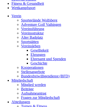
Fitness & Gesundheit
Wettkampfsport
Verein
Sportgelände Wolfsberg
Adventure Golf Vaihingen
Vereinsführung
Vereinsstruktur
Alter Badplatz
Sportstätten
Vereinsleben
Geselligkeit
Ehrungen
Ehrenamt und Spenden
Geschichte
Kooperationen
Stellenangebote
Bundesfreiwilligendienst (BFD)
Mitgliedschaft
Mitglied werden
Beiträge
Aufnahmeantrag
Fragen zur Mitgliedschaft
Abteilungen
Turnen & Fitness