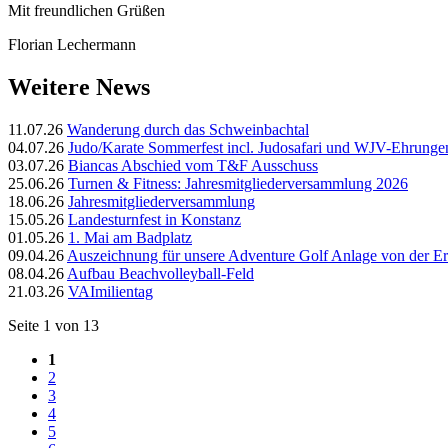
Mit freundlichen Grüßen
Florian Lechermann
Weitere News
11.07.26
Wanderung durch das Schweinbachtal
04.07.26
Judo/Karate Sommerfest incl. Judosafari und WJV-Ehrunge
03.07.26
Biancas Abschied vom T&F Ausschuss
25.06.26
Turnen & Fitness: Jahresmitgliederversammlung 2026
18.06.26
Jahresmitgliederversammlung
15.05.26
Landesturnfest in Konstanz
01.05.26
1. Mai am Badplatz
09.04.26
Auszeichnung für unsere Adventure Golf Anlage von der Er
08.04.26
Aufbau Beachvolleyball-Feld
21.03.26
VAImilientag
Seite 1 von 13
1
2
3
4
5