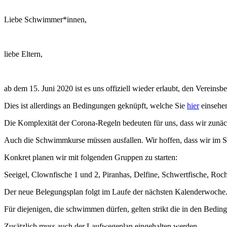
Liebe Schwimmer*innen,
liebe Eltern,
ab dem 15. Juni 2020 ist es uns offiziell wieder erlaubt, den Verein
Dies ist allerdings an Bedingungen geknüpft, welche Sie
hier
einsehe
Die Komplexität der Corona-Regeln bedeuten für uns, dass wir zunäc
Auch die Schwimmkurse müssen ausfallen. Wir hoffen, dass wir im
Konkret planen wir mit folgenden Gruppen zu starten:
Seeigel, Clownfische 1 und 2, Piranhas, Delfine, Schwertfische, Roc
Der neue Belegungsplan folgt im Laufe der nächsten Kalenderwoche
Für diejenigen, die schwimmen dürfen, gelten strikt die in den Bed
Zusätzlich muss auch der Laufwegeplan eingehalten werden.