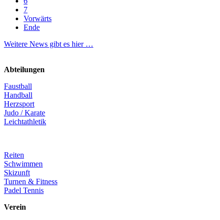
6
7
Vorwärts
Ende
Weitere News gibt es hier …
Abteilungen
Faustball
Handball
Herzsport
Judo / Karate
Leichtathletik
Reiten
Schwimmen
Skizunft
Turnen & Fitness
Padel Tennis
Verein