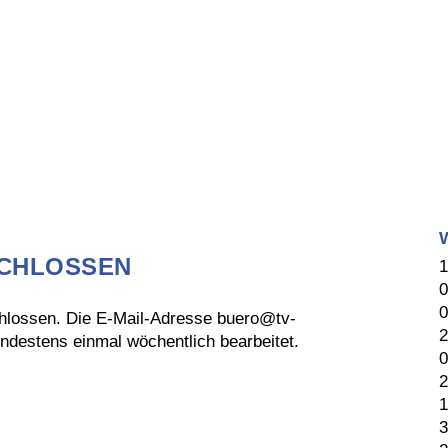
SCHLOSSEN
1
0
0
chlossen. Die E-Mail-Adresse buero@tv-
2
indestens einmal wöchentlich bearbeitet.
0
2
1
3