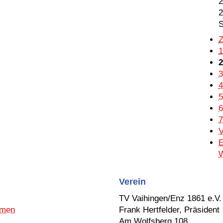
2
2
S
Z
1
2
3
4
5
6
7
V
W
Verein
TV Vaihingen/Enz 1861 e.V.
men
Frank Hertfelder, Präsident
Am Wolfsberg 108