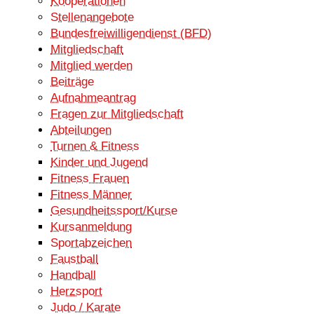
Kooperationen
Stellenangebote
Bundesfreiwilligendienst (BFD)
Mitgliedschaft
Mitglied werden
Beiträge
Aufnahmeantrag
Fragen zur Mitgliedschaft
Abteilungen
Turnen & Fitness
Kinder und Jugend
Fitness Frauen
Fitness Männer
Gesundheitssport/Kurse
Kursanmeldung
Sportabzeichen
Faustball
Handball
Herzsport
Judo / Karate