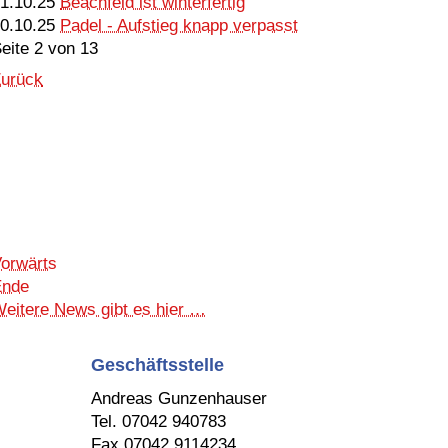
1.10.25
Beachfeld ist winterfertig
0.10.25
Padel - Aufstieg knapp verpasst
eite 2 von 13
urück
orwärts
Ende
eitere News gibt es hier …
Geschäftsstelle
Andreas Gunzenhauser
Tel. 07042 940783
Fax 07042 9114234