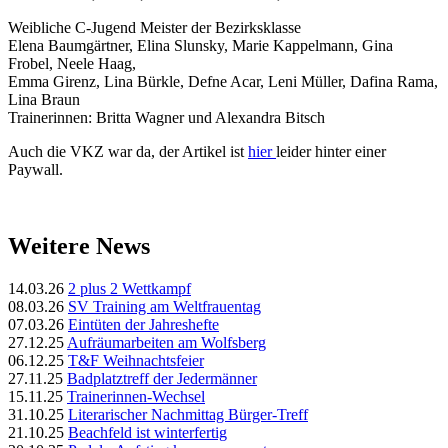
Weibliche C-Jugend Meister der Bezirksklasse
Elena Baumgärtner, Elina Slunsky, Marie Kappelmann, Gina
Frobel, Neele Haag,
Emma Girenz, Lina Bürkle, Defne Acar, Leni Müller, Dafina Rama,
Lina Braun
Trainerinnen: Britta Wagner und Alexandra Bitsch
Auch die VKZ war da, der Artikel ist
hier
leider hinter einer
Paywall.
Weitere News
14.03.26
2 plus 2 Wettkampf
08.03.26
SV Training am Weltfrauentag
07.03.26
Eintüten der Jahreshefte
27.12.25
Aufräumarbeiten am Wolfsberg
06.12.25
T&F Weihnachtsfeier
27.11.25
Badplatztreff der Jedermänner
15.11.25
Trainerinnen-Wechsel
31.10.25
Literarischer Nachmittag Bürger-Treff
21.10.25
Beachfeld ist winterfertig