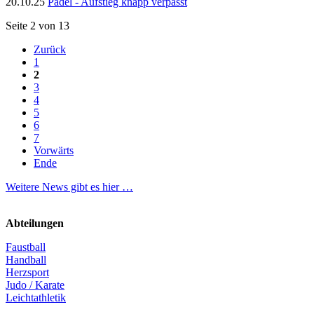
20.10.25
Padel - Aufstieg knapp verpasst
Seite 2 von 13
Zurück
1
2
3
4
5
6
7
Vorwärts
Ende
Weitere News gibt es hier …
Abteilungen
Faustball
Handball
Herzsport
Judo / Karate
Leichtathletik