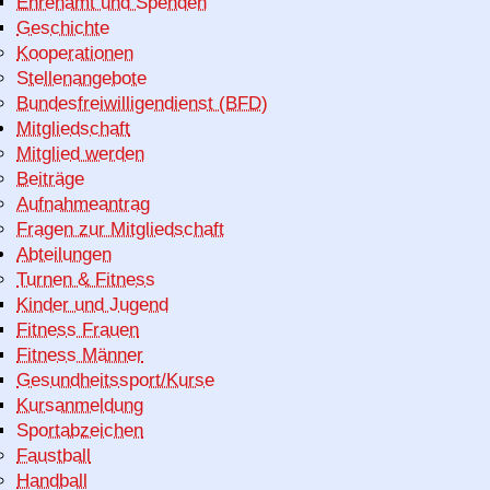
Ehrenamt und Spenden
Geschichte
Kooperationen
Stellenangebote
Bundesfreiwilligendienst (BFD)
Mitgliedschaft
Mitglied werden
Beiträge
Aufnahmeantrag
Fragen zur Mitgliedschaft
Abteilungen
Turnen & Fitness
Kinder und Jugend
Fitness Frauen
Fitness Männer
Gesundheitssport/Kurse
Kursanmeldung
Sportabzeichen
Faustball
Handball