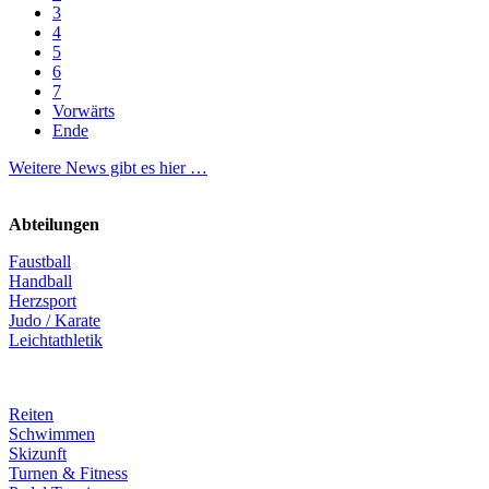
3
4
5
6
7
Vorwärts
Ende
Weitere News gibt es hier …
Abteilungen
Faustball
Handball
Herzsport
Judo / Karate
Leichtathletik
Reiten
Schwimmen
Skizunft
Turnen & Fitness