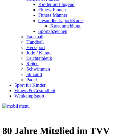
Kinder und Jugend
Fitness Frauen
Fitness Männer
Gesundheitssport/Kurse
Kursanmeldung
Sportabzeichen
Faustball
Handball
Herzsport
Judo / Karate
Leichtathletik
Reiten
Schwimmen
Skizunft
Padel
Sport für Kinder
Fitness & Gesundheit
Wettkampfsport
80 Jahre Mitglied im TVV