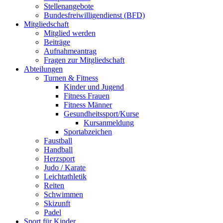
Stellenangebote
Bundesfreiwilligendienst (BFD)
Mitgliedschaft
Mitglied werden
Beiträge
Aufnahmeantrag
Fragen zur Mitgliedschaft
Abteilungen
Turnen & Fitness
Kinder und Jugend
Fitness Frauen
Fitness Männer
Gesundheitssport/Kurse
Kursanmeldung
Sportabzeichen
Faustball
Handball
Herzsport
Judo / Karate
Leichtathletik
Reiten
Schwimmen
Skizunft
Padel
Sport für Kinder