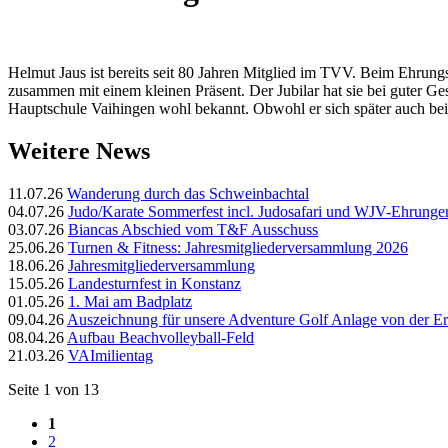
Helmut Jaus ist bereits seit 80 Jahren Mitglied im TVV. Beim Ehrung
zusammen mit einem kleinen Präsent. Der Jubilar hat sie bei guter G
Hauptschule Vaihingen wohl bekannt. Obwohl er sich später auch bei
Weitere News
11.07.26
Wanderung durch das Schweinbachtal
04.07.26
Judo/Karate Sommerfest incl. Judosafari und WJV-Ehrunge
03.07.26
Biancas Abschied vom T&F Ausschuss
25.06.26
Turnen & Fitness: Jahresmitgliederversammlung 2026
18.06.26
Jahresmitgliederversammlung
15.05.26
Landesturnfest in Konstanz
01.05.26
1. Mai am Badplatz
09.04.26
Auszeichnung für unsere Adventure Golf Anlage von der Er
08.04.26
Aufbau Beachvolleyball-Feld
21.03.26
VAImilientag
Seite 1 von 13
1
2