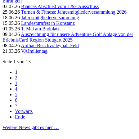
Ehrungen
03.07.26
Biancas Abschied vom T&F Ausschuss
25.06.26
Turnen & Fitness: Jahresmitgliederversammlung 2026
18.06.26
Jahresmitgliederversammlung
15.05.26
Landesturnfest in Konstanz
01.05.26
1. Mai am Badplatz
09.04.26
Auszeichnung für unsere Adventure Golf Anlage von der
ErlebnisCard Region Stuttgart 2025
08.04.26
Aufbau Beachvolleyball-Feld
21.03.26
VAImilientag
Seite 1 von 13
1
2
3
4
5
6
7
Vorwärts
Ende
Weitere News gibt es hier …