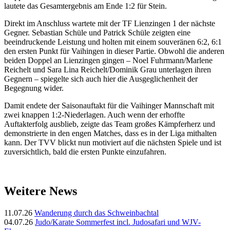
lautete das Gesamtergebnis am Ende 1:2 für Stein.
Direkt im Anschluss wartete mit der TF Lienzingen 1 der nächste
Gegner. Sebastian Schüle und Patrick Schüle zeigten eine
beeindruckende Leistung und holten mit einem souveränen 6:2, 6:1
den ersten Punkt für Vaihingen in dieser Partie. Obwohl die anderen
beiden Doppel an Lienzingen gingen – Noel Fuhrmann/Marlene
Reichelt und Sara Lina Reichelt/Dominik Grau unterlagen ihren
Gegnern – spiegelte sich auch hier die Ausgeglichenheit der
Begegnung wider.
Damit endete der Saisonauftakt für die Vaihinger Mannschaft mit
zwei knappen 1:2-Niederlagen. Auch wenn der erhoffte
Auftakterfolg ausblieb, zeigte das Team großes Kämpferherz und
demonstrierte in den engen Matches, dass es in der Liga mithalten
kann. Der TVV blickt nun motiviert auf die nächsten Spiele und ist
zuversichtlich, bald die ersten Punkte einzufahren.
Weitere News
11.07.26
Wanderung durch das Schweinbachtal
04.07.26
Judo/Karate Sommerfest incl. Judosafari und WJV-